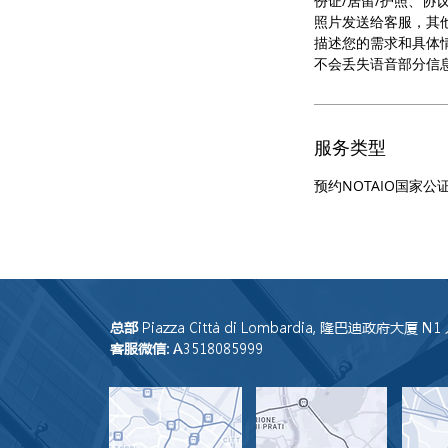
份证/居留/护照、协
照片发送给客服，其
描述您的需求和具体
不会丢失语音部分信
服务类型
预约NOTAIO国家公
总部
Piazza Città di Lombardia, 隆巴迪政府大厦 N
客服微信
: A3518085999