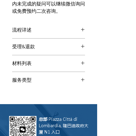
内未完成的疑问可以继续微信询问
或免费预约二次咨询。
流程详述
付款后: 购买品牌商标：中国境内有效
受理&退款
专业的客服微信会显现，请扫码添加。
请发送下述基本材料提高沟通效率和质
处理购买品牌商标：中国境内有效的顾
量。客服会将您指向专业顾问（律师、
材料列表
问会给您提供多种解决方案。您自由选
会计、公证师、税顾、译员...）
择是否让LGS联合律师事务所处理。如
以下为购买品牌商标：中国境内有效所
果我们受理， 咨询费可用来抵消总成
服务类型
需的参考材料：相关人身份证/居留/护
本。如果您听了方案后让其他事务所受
照、协议、批文。请通过扫描或清晰照
理，LGS 只会保留咨询费。注：咨询服
咨询
片发送给客服，其他文件客服会让您补
务无法撤回，因此付款后恕不退还。假
充。 添加客服后描述您的需求和具体
设其他事务所没能完成操作，LGS联合
情况。请打字，这样在转达给顾问时不
律师事务所乐意评估是否接盘案件继续
会丢失语音部分信息。
操作。
总部
Piazza Città di
Lombardia, 隆巴迪政府大
厦 N1 入口