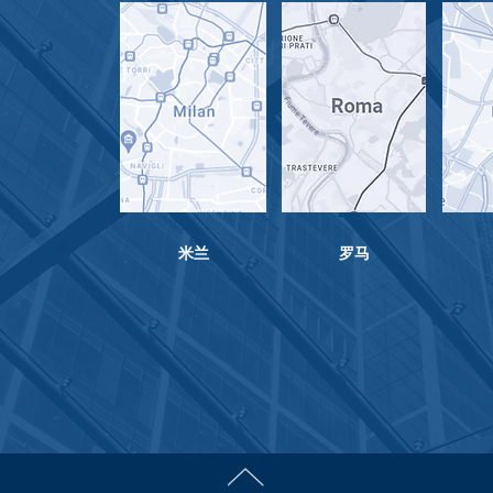
米兰
​罗马