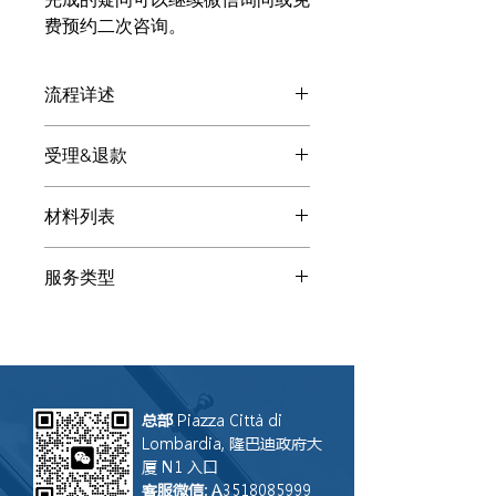
费预约二次咨询。
流程详述
付款后: 自雇居留转长期居留补材料专
受理&退款
业的客服微信会显现，请扫码添加。请
发送下述基本材料提高沟通效率和质
处理自雇居留转长期居留补材料的顾问
量。客服会将您指向专业顾问（律师、
材料列表
会给您提供多种解决方案。您自由选择
会计、公证师、税顾、译员...）
是否让LGS联合律师事务所处理。如果
以下为自雇居留转长期居留补材料所需
我们受理， 咨询费可用来抵消总成
服务类型
的参考材料：相关人身份证/居留/护
本。如果您听了方案后让其他事务所受
照、协议、批文。请通过扫描或清晰照
理，LGS 只会保留咨询费。注：咨询服
咨询
片发送给客服，其他文件客服会让您补
务无法撤回，因此付款后恕不退还。假
充。 添加客服后描述您的需求和具体
设其他事务所没能完成操作，LGS联合
情况。请打字，这样在转达给顾问时不
律师事务所乐意评估是否接盘案件继续
会丢失语音部分信息。
操作。
总部
Piazza Città di
Lombardia, 隆巴迪政府大
厦 N1 入口
客服微信
: A3518085999