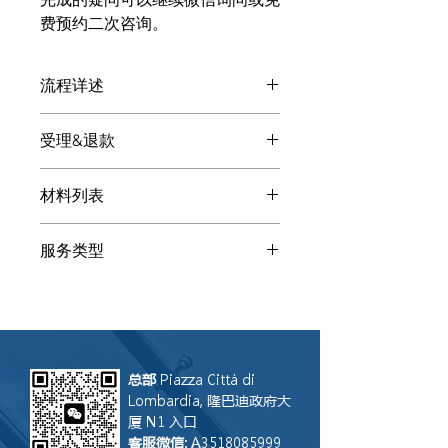
费预约二次咨询。
流程详述
付款后: 自雇居留被拒 - 需要申诉专业
受理&退款
的客服微信会显现，请扫码添加。请发
送下述基本材料提高沟通效率和质量。
处理自雇居留被拒 - 需要申诉的顾问会
客服会将您指向专业顾问（律师、会
材料列表
给您提供多种解决方案。您自由选择是
计、公证师、税顾、译员...）
否让LGS联合律师事务所处理。如果我
以下为自雇居留被拒 - 需要申诉所需的
们受理， 咨询费可用来抵消总成本。
服务类型
参考材料：相关人身份证/居留/护照、
如果您听了方案后让其他事务所受理，
协议、批文。请通过扫描或清晰照片发
LGS 只会保留咨询费。注：咨询服务无
咨询
送给客服，其他文件客服会让您补充。
法撤回，因此付款后恕不退还。假设其
添加客服后描述您的需求和具体情况。
他事务所没能完成操作，LGS联合律师
请打字，这样在转达给顾问时不会丢失
事务所乐意评估是否接盘案件继续操
语音部分信息。
作。
总部
Piazza Città di
Lombardia, 隆巴迪政府大
厦 N1 入口
客服微信
: A3518085999