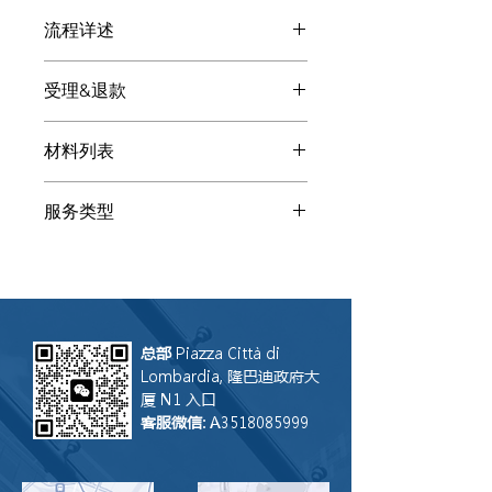
流程详述
付款后: 申请：永久免INPS专业的客服
受理&退款
微信会显现，请扫码添加。请发送下述
基本材料提高沟通效率和质量。客服会
处理申请：永久免INPS的顾问会给您
将您指向专业顾问（律师、会计、公证
材料列表
提供多种解决方案。您自由选择是否让
师、税顾、译员...）
LGS联合律师事务所处理。如果我们受
以下为申请：永久免INPS所需的参考
理， 咨询费可用来抵消总成本。如果
服务类型
材料：相关人身份证/居留/护照、协
您听了方案后让其他事务所受理，LGS
议、批文。请通过扫描或清晰照片发送
只会保留咨询费。注：咨询服务无法撤
咨询
给客服，其他文件客服会让您补充。
回，因此付款后恕不退还。假设其他事
添加客服后描述您的需求和具体情况。
务所没能完成操作，LGS联合律师事务
请打字，这样在转达给顾问时不会丢失
所乐意评估是否接盘案件继续操作。
语音部分信息。
总部
Piazza Città di
Lombardia, 隆巴迪政府大
厦 N1 入口
客服微信
: A3518085999