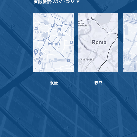
客服微信
: A3518085999
米兰
​罗马