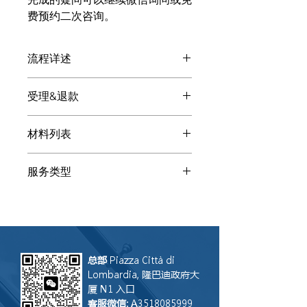
费预约二次咨询。
流程详述
付款后: 投资人居留被拒 - 需要申诉专
受理&退款
业的客服微信会显现，请扫码添加。请
发送下述基本材料提高沟通效率和质
处理投资人居留被拒 - 需要申诉的顾问
量。客服会将您指向专业顾问（律师、
材料列表
会给您提供多种解决方案。您自由选择
会计、公证师、税顾、译员...）
是否让LGS联合律师事务所处理。如果
以下为投资人居留被拒 - 需要申诉所需
我们受理， 咨询费可用来抵消总成
服务类型
的参考材料：相关人身份证/居留/护
本。如果您听了方案后让其他事务所受
照、协议、批文。请通过扫描或清晰照
理，LGS 只会保留咨询费。注：咨询服
咨询
片发送给客服，其他文件客服会让您补
务无法撤回，因此付款后恕不退还。假
充。 添加客服后描述您的需求和具体
设其他事务所没能完成操作，LGS联合
情况。请打字，这样在转达给顾问时不
律师事务所乐意评估是否接盘案件继续
会丢失语音部分信息。
操作。
总部
Piazza Città di
Lombardia, 隆巴迪政府大
厦 N1 入口
客服微信
: A3518085999