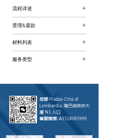
流程详述
付款后: 处理建立个体户企业的客服微
受理&退款
信号会显现，请扫码添加。请发送下述
基本材料提高沟通效率和质量。客服会
处理建立个体户企业的顾问会给您提供
将您指向专业顾问（律师、会计、公证
材料列表
多种解决方案。您自由选择是否让LGS
师、税顾、译员...）
联合律师事务所处理。如果我们受理，
以下为建立个体户企业所需的参考材
咨询费可用来抵消总成本。如果您听了
服务类型
料：相关人身份证/居留/护照+居留
方案后让其他事务所受理，LGS 只会保
条、批文。请通过扫描或清晰照片发送
留咨询费。注：咨询服务无法撤回，因
线上下单，立即操作
给客服，其他文件客服会让您补充。
此付款后恕不退还。假设其他事务所没
添加客服后描述您的需求和具体情况。
能完成操作，LGS联合律师事务所乐意
请打字，这样在转达给顾问时不会丢失
评估是否接盘案件继续操作。
语音部分信息。
总部
Piazza Città di
Lombardia, 隆巴迪政府大
厦 N1 入口
客服微信
: A3518085999