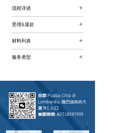
流程详述
付款后: 尽职调查：业务专业的客服微
受理&退款
信会显现，请扫码添加。请发送下述基
本材料提高沟通效率和质量。客服会将
处理尽职调查：业务的顾问会给您提供
您指向专业顾问（律师、会计、公证
材料列表
多种解决方案。您自由选择是否让LGS
师、税顾、译员...）
联合律师事务所处理。如果我们受理，
以下为尽职调查：业务所需的参考材
咨询费可用来抵消总成本。如果您听了
服务类型
料：相关人身份证/居留/护照、协议、
方案后让其他事务所受理，LGS 只会保
批文。请通过扫描或清晰照片发送给客
留咨询费。注：咨询服务无法撤回，因
咨询
服，其他文件客服会让您补充。 添加
此付款后恕不退还。假设其他事务所没
客服后描述您的需求和具体情况。请打
能完成操作，LGS联合律师事务所乐意
字，这样在转达给顾问时不会丢失语音
评估是否接盘案件继续操作。
部分信息。
总部
Piazza Città di
Lombardia, 隆巴迪政府大
厦 N1 入口
客服微信
: A3518085999