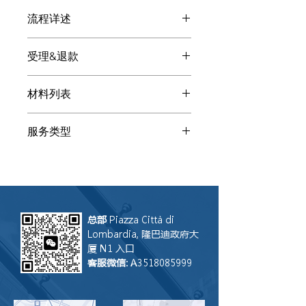
流程详述
付款后: 其他NOTAIO业务专业的客服
受理&退款
微信会显现，请扫码添加。请发送下述
基本材料提高沟通效率和质量。客服会
处理其他NOTAIO业务的顾问会给您提
将您指向专业顾问（律师、会计、公证
材料列表
供多种解决方案。您自由选择是否让
师、税顾、译员...）
LGS联合律师事务所处理。如果我们受
以下为其他NOTAIO业务所需的参考材
理， 咨询费可用来抵消总成本。如果
服务类型
料：相关人身份证/居留/护照、协议、
您听了方案后让其他事务所受理，LGS
批文。请通过扫描或清晰照片发送给客
只会保留咨询费。注：咨询服务无法撤
咨询
服，其他文件客服会让您补充。 添加
回，因此付款后恕不退还。假设其他事
客服后描述您的需求和具体情况。请打
务所没能完成操作，LGS联合律师事务
字，这样在转达给顾问时不会丢失语音
所乐意评估是否接盘案件继续操作。
部分信息。
总部
Piazza Città di
Lombardia, 隆巴迪政府大
厦 N1 入口
客服微信
: A3518085999