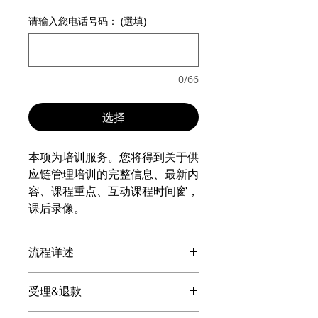
请输入您电话号码： (選填)
0/66
选择
本项为培训服务。您将得到关于供
应链管理培训的完整信息、最新内
容、课程重点、互动课程时间窗，
课后录像。
流程详述
付款后: 供应链管理培训的客服微信号
受理&退款
会显现，请扫码添加。请与客服确认培
训的时间、授课模式、地点