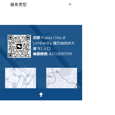
下单供应链管理培训后您若改主意可以
服务类型
全额退还，我们保留2%+5%的银行手
续费即可。 课程开始恕不退还。
培训
总部
Piazza Città di
Lombardia, 隆巴迪政府大
厦 N1 入口
客服微信
: A3518085999