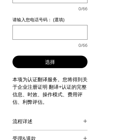
0/66
请输入您电话号码： (選填)
0/66
选择
本项为认证翻译服务。您将得到关
于企业注册证明 翻译+认证的完整
信息、时效、操作模式、费用评
估、利弊评估。
流程详述
付款后: 企业注册证明 翻译+认证专业
受理&退款
的客服微信会显现，请扫码添加。请发