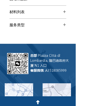
送原文材料提高沟通效率和质量。客服
受理企业注册证明 翻译+认证需要收到
会将您指向专业译员
材料列表
原件。在米兰可以来办公室递交，在其
它城市可以邮递，客服会提供收件地
原文原件
址。一般流程需要三个部门的盖章
服务类型
（法院、检察院、领事馆），需要一定
时间。许多警察局和NOTAIO是接受宣
认证翻译
誓翻译的，也就是所为的半个流程。在
不清楚的情况下客服可以帮您问。 此
服务付款后不退款。
总部
Piazza Città di
Lombardia, 隆巴迪政府大
厦 N1 入口
客服微信
: A3518085999