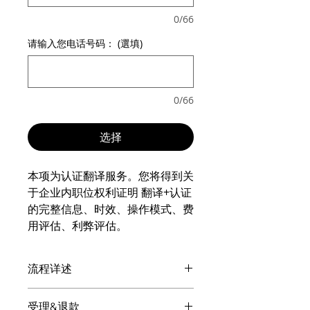
0/66
请输入您电话号码： (選填)
0/66
选择
本项为认证翻译服务。您将得到关
于企业内职位权利证明 翻译+认证
的完整信息、时效、操作模式、费
用评估、利弊评估。
流程详述
付款后: 企业内职位权利证明 翻译+认
受理&退款
证专业的客服微信会显现，请扫码添