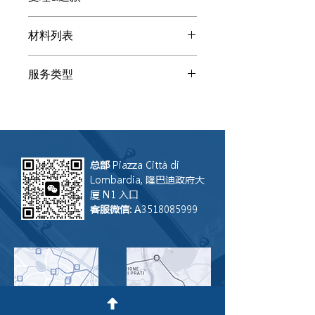
加。请发送原文材料提高沟通效率和质
受理企业内职位权利证明 翻译+认证需
量。客服会将您指向专业译员
材料列表
要收到原件。在米兰可以来办公室递
交，在其它城市可以邮递，客服会提供
原文原件
收件地址。一般流程需要三个部门的盖
服务类型
章 （法院、检察院、领事馆），需要
一定时间。许多警察局和NOTAIO是接
认证翻译
受宣誓翻译的，也就是所为的半个流
程。在不清楚的情况下客服可以帮您
问。 此服务付款后不退款。
总部
Piazza Città di
Lombardia, 隆巴迪政府大
厦 N1 入口
客服微信
: A3518085999