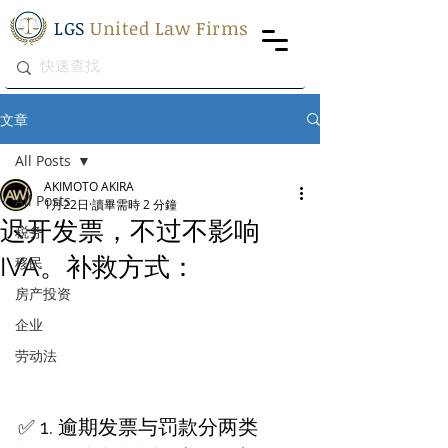
LGS
United Law Firms
文章
All Posts
AKIMOTO AKIRA
All Posts
1月22日
讀畢需時 2 分鐘
迟开发票，不过不影响
税务
IVA。补救方式：
移民
房产投资
企业
劳动法
✅ 1. 逾期发票与罚款分两类