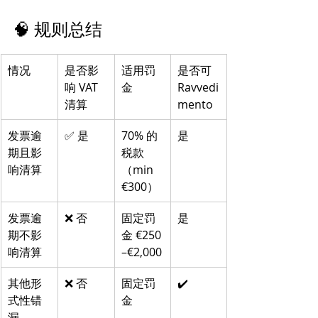
🧠 规则总结
情况
是否影
适用罚
是否可 
响 VAT 
金
Ravvedi
清算
mento
发票逾
✅ 是
70% 的
是
期且影
税款
响清算
（min 
€300）
发票逾
❌ 否
固定罚
是
期不影
金 €250
响清算
–€2,000
其他形
❌ 否
固定罚
✔️
式性错
金
漏