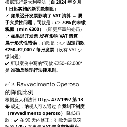
根据现行意大利税法（
自 2024 年 9 月 
1 日起实施的新罚款制度
）：
📌 
如果迟开发票影响了 VAT 清算 → 属
于实质性问题
，罚款是：👉 
70% 的未缴
税额（min €300）
（即更严重的处罚）
📌 
如果迟开发票 
没有
 影响 VAT 清算 → 
属于形式性错误
，罚款是：👉 
固定罚款 
€250–€2,000 / 每张发票
（没有 VAT 少
缴问题）
✔️ 所以案例中写的“罚款 €250–€2,000”
是 
准确反映现行法律规则
。
✅ 2. Ravvedimento Operoso 
的降低比例
根据意大利法律 
DLgs. 472/1997 第 13 
条
 规定，纳税人可以通过 
自我纠正制度
（ravvedimento operoso）
 降低罚
款：✔️ 在 90 天内修正：罚款为最低罚
款的 
1/9
✔️ 在当年 
VAT 年度申报截止