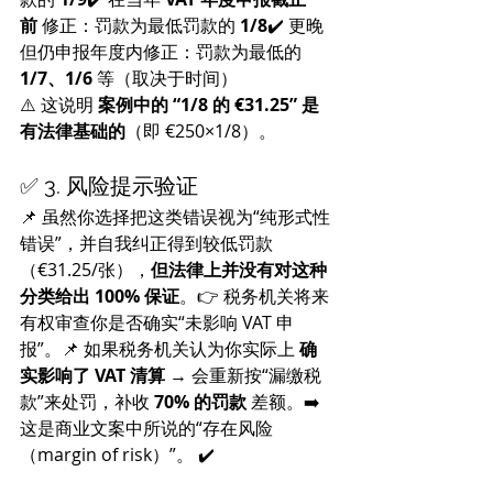
前
 修正：罚款为最低罚款的 
1/8
✔️ 更晚
但仍申报年度内修正：罚款为最低的 
1/7、1/6
 等（取决于时间）
⚠️ 这说明 
案例中的 “1/8 的 €31.25” 是
有法律基础的
（即 €250×1/8）。
✅ 3. 风险提示验证
📌 虽然你选择把这类错误视为“纯形式性
错误”，并自我纠正得到较低罚款
（€31.25/张），
但法律上并没有对这种
分类给出 100% 保证
。👉 税务机关将来
有权审查你是否确实“未影响 VAT 申
报”。📌 如果税务机关认为你实际上 
确
实影响了 VAT 清算
 → 会重新按“漏缴税
款”来处罚，补收 
70% 的罚款
 差额。➡️ 
这是商业文案中所说的“存在风险
（margin of risk）”。 ✔️