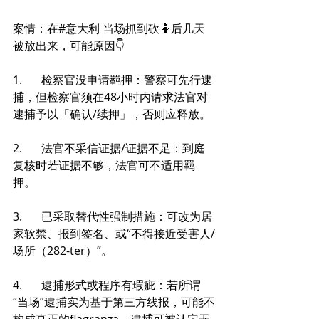
案情：在#意大利 当场抓到砍🤷后几天
被放出来，可能原因👇 
1.	检察官没申请羁押：警察可先行逮
捕，但检察官须在48小时内请求法官对
逮捕予以「确认/续押」，否则应释放。 
2.	法官不采信证据/证据不足：到庭
复核时若证据不够，法官可不适用羁
押。 
3.	已采取替代性强制措施：可改为居
家软禁、报到签名、或“不得接近受害人/
场所（282-ter）”。 
4.	逮捕形式或程序有瑕疵：若所谓
“当场”逮捕实为基于第三方线报，可能不