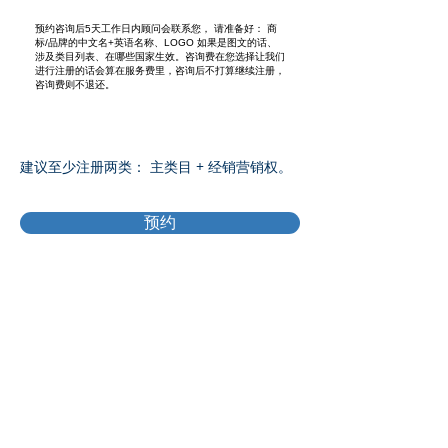
预约咨询后5天工作日内顾问会联系您， 请准备好： 商
标/品牌的中文名+英语名称、LOGO 如果是图文的话、
涉及类目列表、在哪些国家生效。咨询费在您选择让我们
进行注册的话会算在服务费里，咨询后不打算继续注册，
咨询费则不退还。
建议至少注册两类： 主类目 + 经销营销权。
预约